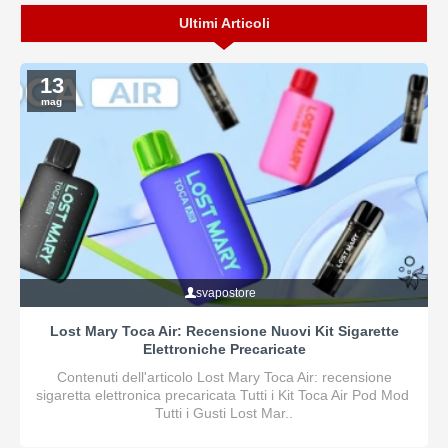
Ultimi Articoli
13
mag
svapostore
Lost Mary Toca Air: Recensione Nuovi Kit Sigarette
Elettroniche Precaricate
Contenuti dell'articolo Lost Mary Toca Air: recensione
sigaretta elettronica precaricata Tutti i Kit Toca Air Pod Mod
Tutti i Gusti Lost Mar..