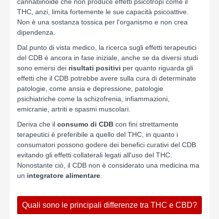
cannabinoide che non produce effetti psicotropi come il
THC, anzi, limita fortemente le sue capacità psicoattive.
Non è una sostanza tossica per l'organismo e non crea
dipendenza.
Dal punto di vista medico, la ricerca sugli effetti terapeutici
del CDB è ancora in fase iniziale, anche se da diversi studi
sono emersi dei
risultati positivi
per quanto riguarda gli
effetti che il CDB potrebbe avere sulla cura di determinate
patologie, come ansia e depressione, patologie
psichiatriche come la schizofrenia, infiammazioni,
emicranie, artriti e spasmi muscolari.
Deriva che il
consumo di CDB
con fini strettamente
terapeutici è preferibile a quello del THC, in quanto i
consumatori possono godere dei benefici curativi del CDB
evitando gli effetti collaterali legati all'uso del THC.
Nonostante ciò, il CDB non è considerato una medicina ma
un
integratore alimentare
.
Quali sono le principali differenze tra THC e CBD?