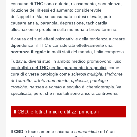
consumo di THC sono euforia, rilassamento, sonnolenza,
riduzione dei riflessi ed aumento considerevole
dell'appetito. Ma, se consumato in dosi elevate, può
causare ansia, paranoia, depressione, tachicardia,
allucinazioni e problemi sulla memoria a breve termine.
A causa dei suoi effetti psicoattivi e della tendenza a creare
dipendenza, il THC è considerata effettivamente una
sostanza illegale
in molti stati del mondo, Italia compresa.
Tuttavia, diversi
studi in ambito medico promuovono l’uso
controllato del THC per fini puramente terapeutici
, come
cura di diverse patologie come
sclerosi multipla
,
sindrome
di Tourette
,
artrite reumatoide
,
epilessia
,
patologie
croniche
,
nausea
e
vomito
a seguito di chemioterapia. Va
specificato, però, che i risultati sono ancora controversi.
Il CBD: effetti chimici e utilizzi principali
Il
CBD
è tecnicamente chiamato
cannabidiolo
ed è un