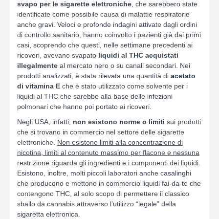
svapo per le sigarette elettroniche
, che sarebbero state
identificate come possibile causa di malattie respiratorie
anche gravi. Veloci e profonde indagini attivate dagli ordini
di controllo sanitario, hanno coinvolto i pazienti già dai primi
casi, scoprendo che questi, nelle settimane precedenti ai
ricoveri, avevano svapato
liquidi al THC acquistati
illegalmente
al mercato nero o su canali secondari. Nei
prodotti analizzati, è stata rilevata una quantità di
acetato
di vitamina E
che è stato utilizzato come solvente per i
liquidi al THC che sarebbe alla base delle infezioni
polmonari che hanno poi portato ai ricoveri.
Negli USA, infatti,
non esistono norme o limiti
sui prodotti
che si trovano in commercio nel settore delle sigarette
elettroniche.
Non esistono limiti alla concentrazione di
nicotina, limiti al contenuto massimo per flacone e nessuna
restrizione riguarda gli ingredienti e i componenti dei liquidi
.
Esistono, inoltre, molti piccoli laboratori anche casalinghi
che producono e mettono in commercio liquidi fai-da-te che
contengono THC, al solo scopo di permettere il classico
sballo da cannabis attraverso l’utilizzo “legale” della
sigaretta elettronica.