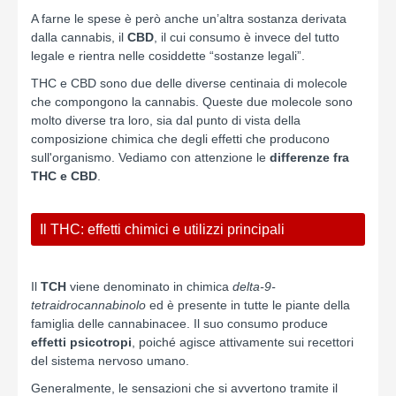
A farne le spese è però anche un’altra sostanza derivata
dalla cannabis, il
CBD
, il cui consumo è invece del tutto
legale e rientra nelle cosiddette “sostanze legali”.
THC e CBD sono due delle diverse centinaia di molecole
che compongono la cannabis. Queste due molecole sono
molto diverse tra loro, sia dal punto di vista della
composizione chimica che degli effetti che producono
sull'organismo. Vediamo con attenzione le
differenze fra
THC e CBD
.
Il THC: effetti chimici e utilizzi principali
Il
TCH
viene denominato in chimica
delta-9-
tetraidrocannabinolo
ed è presente in tutte le piante della
famiglia delle cannabinacee. Il suo consumo produce
effetti psicotropi
, poiché agisce attivamente sui recettori
del sistema nervoso umano.
Generalmente, le sensazioni che si avvertono tramite il