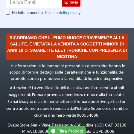
Invia
Ho letto e accetto
Politica della privacy
RICORDIAMO CHE IL FUMO NUOCE GRAVEMENTE ALLA
SALUTE, È VIETATA LA VENDITA A SOGGETTI MINORI DI
ANNI 18 DI SIGARETTE ELETTRONICHE CON PRESENZA DI
NICOTINA
Le informazioni e le immagini presenti su questo sito hanno lo
scopo di fornire dettagli sulle caratteristiche e funzionalità dei
prodotti, senza promuovere la vendita di liquidi e dispositivi.
Attenzione! La vendita di liquidi da inalazione è consentita ai soli
maggiorenni. Fumare provoca dipendenza e nuoce alla tua salute.
Se hai bisogno di aiuto per smettere di fumare puoi rivolgerti ad un
centro antifumo tra quelli segnalati dall'Istituto Superiore di Sanità o
chiama il numero verde 800554088.
SvapoStore.Net -
Viale Palmanova 460 Udine (UD) CAP 33100
Filtra Prodotti
-
P.IVA 10396380965, Deposito fiscale UDPLI0006