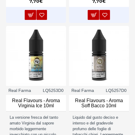
7,70€
7,70€
Real Farma
LQ5253D0
Real Farma
LQ5257D0
Real Flavours - Aroma
Real Flavours - Aroma
Virginia Ice 10ml
Soff Bacco 10ml
La versione fresca del tanto
Liquido dal gusto deciso e
amato Virginia dal sapore
intenso e del gradevole
morbido leggermente
profumo delle foglie di
invecchiato con un piccolo
tabacchi chiari. Leggermente