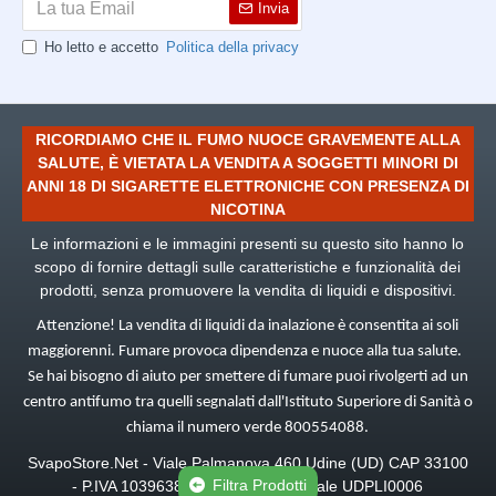
Invia
Ho letto e accetto
Politica della privacy
RICORDIAMO CHE IL FUMO NUOCE GRAVEMENTE ALLA
SALUTE, È VIETATA LA VENDITA A SOGGETTI MINORI DI
ANNI 18 DI SIGARETTE ELETTRONICHE CON PRESENZA DI
NICOTINA
Le informazioni e le immagini presenti su questo sito hanno lo
scopo di fornire dettagli sulle caratteristiche e funzionalità dei
prodotti, senza promuovere la vendita di liquidi e dispositivi.
Attenzione! La vendita di liquidi da inalazione è consentita ai soli
maggiorenni. Fumare provoca dipendenza e nuoce alla tua salute.
Se hai bisogno di aiuto per smettere di fumare puoi rivolgerti ad un
centro antifumo tra quelli segnalati dall'Istituto Superiore di Sanità o
chiama il numero verde 800554088.
SvapoStore.Net -
Viale Palmanova 460 Udine (UD) CAP 33100
Filtra Prodotti
-
P.IVA 10396380965, Deposito fiscale UDPLI0006