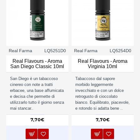
Real Farma
LQ5251D0
Real Farma
LQ5254D0
Real Flavours - Aroma
Real Flavours - Aroma
San Diego Classic 10ml
Virginia 10ml
San Diego è un tabaccoso
Tabaccoso dal sapore
cinereo con note a tratti
morbido leggermente
erbacee, una base affumicata
invecchiato e con un dolce
e decisa che permette di
retrogusto di cioccolato
utilizzarlo tutto il giorno senza
bianco. Equilibrato, piacevole,
mai stancar..
e rotondo si adatta bene ..
7,70€
7,70€