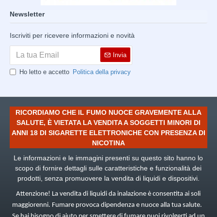
Newsletter
Iscriviti per ricevere informazioni e novità
Invia
Ho letto e accetto
Politica della privacy
RICORDIAMO CHE IL FUMO NUOCE GRAVEMENTE ALLA
SALUTE, È VIETATA LA VENDITA A SOGGETTI MINORI DI
ANNI 18 DI SIGARETTE ELETTRONICHE CON PRESENZA DI
NICOTINA
Le informazioni e le immagini presenti su questo sito hanno lo
scopo di fornire dettagli sulle caratteristiche e funzionalità dei
prodotti, senza promuovere la vendita di liquidi e dispositivi.
Attenzione! La vendita di liquidi da inalazione è consentita ai soli
maggiorenni. Fumare provoca dipendenza e nuoce alla tua salute.
Se hai bisogno di aiuto per smettere di fumare puoi rivolgerti ad un