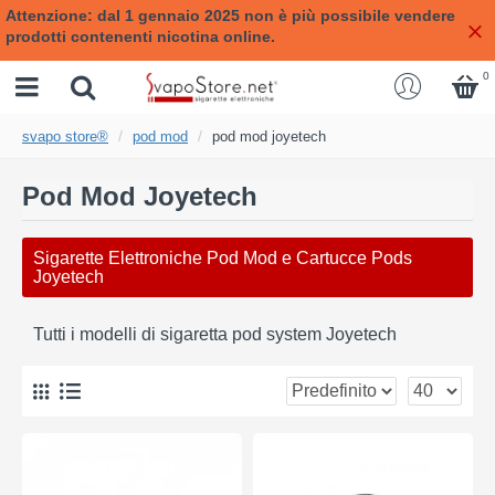
Attenzione: dal 1 gennaio 2025 non è più possibile vendere
prodotti contenenti nicotina online.
0
svapo store®
pod mod
pod mod joyetech
Pod Mod Joyetech
Sigarette Elettroniche Pod Mod e Cartucce Pods
Joyetech
Tutti i modelli di sigaretta pod system Joyetech