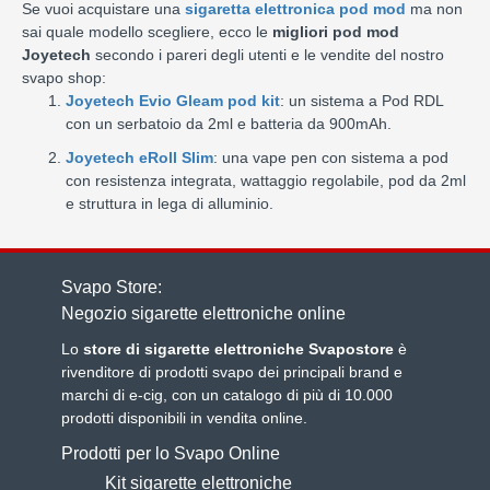
Se vuoi acquistare una
sigaretta elettronica pod mod
ma non
sai quale modello scegliere, ecco le
migliori pod mod
Joyetech
secondo i pareri degli utenti e le vendite del nostro
svapo shop:
Joyetech Evio Gleam pod kit
: un sistema a Pod RDL
con un serbatoio da 2ml e batteria da 900mAh.
Joyetech eRoll Slim
: una vape pen con sistema a pod
con resistenza integrata, wattaggio regolabile, pod da 2ml
e struttura in lega di alluminio.
Svapo Store:
Negozio sigarette elettroniche online
Lo
store di sigarette elettroniche Svapostore
è
rivenditore di prodotti svapo dei principali brand e
marchi di e-cig, con un catalogo di più di 10.000
prodotti disponibili in vendita online.
Prodotti per lo Svapo Online
Kit sigarette elettroniche