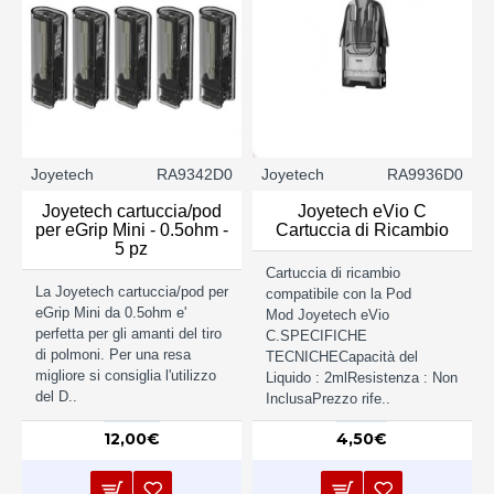
Joyetech
RA9342D0
Joyetech
RA9936D0
Joyetech cartuccia/pod
Joyetech eVio C
per eGrip Mini - 0.5ohm -
Cartuccia di Ricambio
5 pz
Cartuccia di ricambio
La Joyetech cartuccia/pod per
compatibile con la Pod
eGrip Mini da 0.5ohm e'
Mod Joyetech eVio
perfetta per gli amanti del tiro
C.SPECIFICHE
di polmoni. Per una resa
TECNICHECapacità del
migliore si consiglia l'utilizzo
Liquido : 2mlResistenza : Non
del D..
InclusaPrezzo rife..
12,00€
4,50€